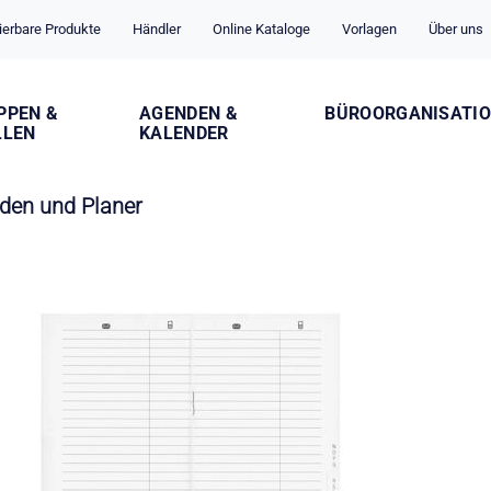
ierbare Produkte
Händler
Online Kataloge
Vorlagen
Über uns
PPEN &
AGENDEN &
BÜROORGANISATI
LLEN
KALENDER
den und Planer