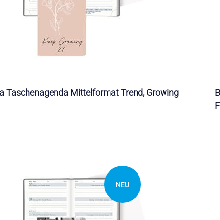
lla Taschenagenda Mittelformat Trend, Growing
B
F
NEU