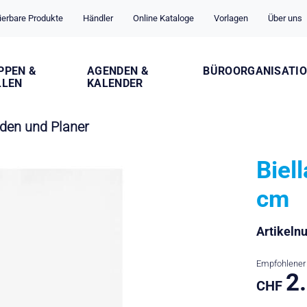
ierbare Produkte
Händler
Online Kataloge
Vorlagen
Über uns
PPEN &
AGENDEN &
BÜROORGANISATI
LLEN
KALENDER
den und Planer
Biel
cm
Artikel
Empfohlener 
2
CHF