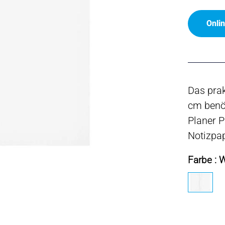
Onli
Das prak
cm benöt
Planer P
Notizpap
Farbe : 