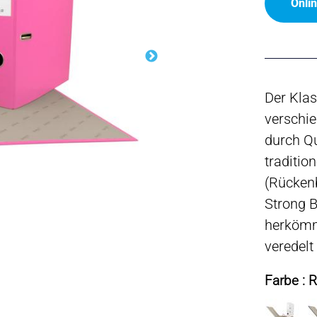
Onli
Der Klas
verschie
durch Qu
traditio
(Rückenb
Strong B
herkömml
veredelt
Farbe : 