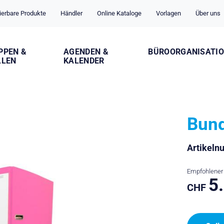
ierbare Produkte
Händler
Online Kataloge
Vorlagen
Über uns
PPEN &
AGENDEN &
BÜROORGANISATI
LLEN
KALENDER
Bun
Artikel
Empfohlener 
5
CHF