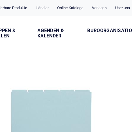
ierbare Produkte
Händler
Online Kataloge
Vorlagen
Über uns
PPEN &
AGENDEN &
BÜROORGANISATI
LLEN
KALENDER