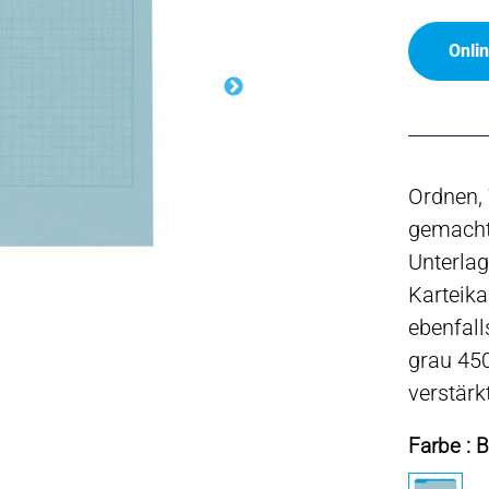
Onli
Ordnen, 
gemacht!
Unterla
Karteika
ebenfall
grau 45
verstärk
Farbe : B