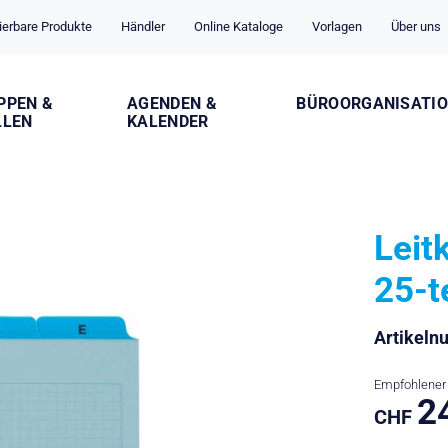
ierbare Produkte
Händler
Online Kataloge
Vorlagen
Über uns
PPEN &
AGENDEN &
BÜROORGANISATI
LLEN
KALENDER
Leit
25-t
Artikel
Empfohlener 
2
CHF