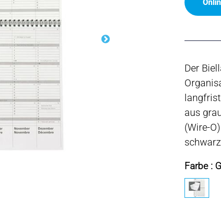
Onli
Der Biel
Organisa
langfris
aus grau
(Wire-O)
schwarz
Farbe : 