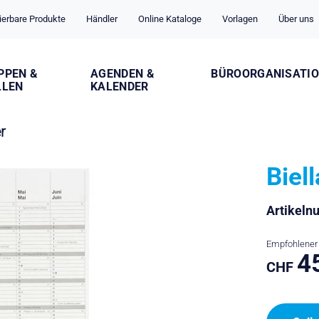
ierbare Produkte
Händler
Online Kataloge
Vorlagen
Über uns
PPEN &
AGENDEN &
BÜROORGANISATI
LLEN
KALENDER
r
Biel
Artikel
Empfohlener 
4
CHF