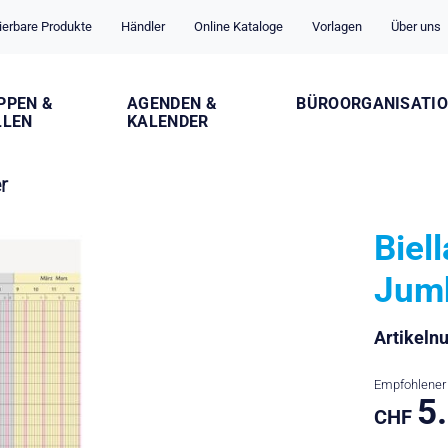
ierbare Produkte
Händler
Online Kataloge
Vorlagen
Über uns
PPEN &
AGENDEN &
BÜROORGANISATI
LLEN
KALENDER
r
Biel
Jum
Artikel
Empfohlener 
5
CHF