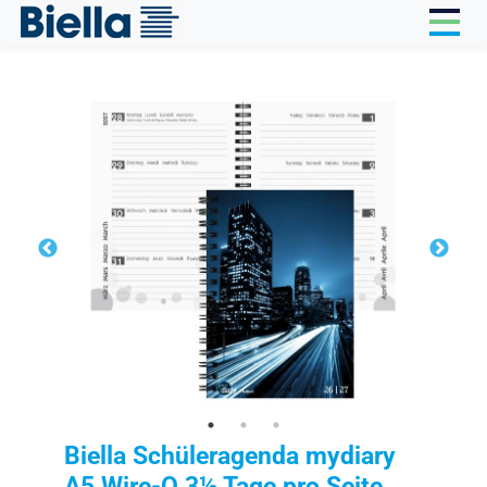
Cookie-Einstellungen
Biella Schüleragenda mydiary
A5 Wire-O 3½ Tage pro Seite,