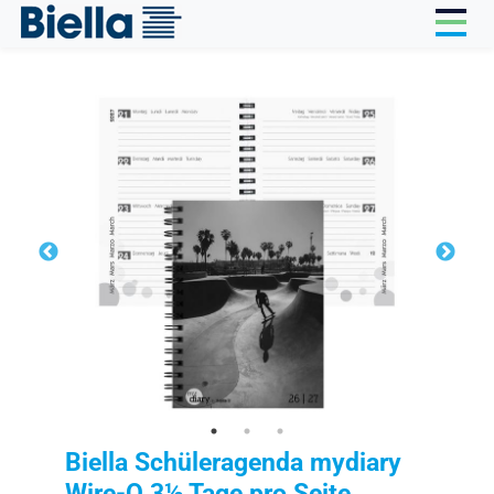
Cookie-Einstellungen
Biella Schüleragenda mydiary
Wire-O 3½ Tage pro Seite,