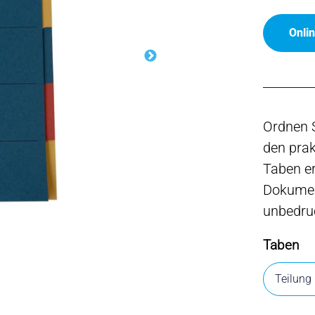
Onli
Ordnen S
den prak
Taben er
Dokumen
unbedruc
Taben
Teilung