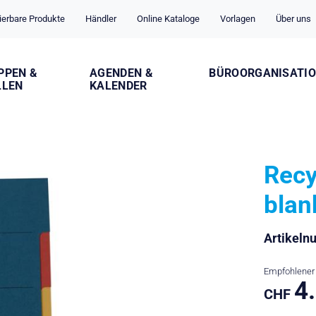
ierbare Produkte
Händler
Online Kataloge
Vorlagen
Über uns
PPEN &
AGENDEN &
BÜROORGANISATI
LLEN
KALENDER
Recy
blan
Artikel
Empfohlener 
4
CHF