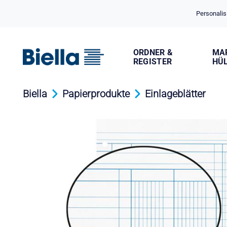
Cookie-Einstellungen
Personalis
ORDNER &
MA
REGISTER
HÜ
Biella
Papierprodukte
Einlageblätter