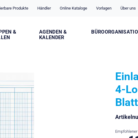
ierbare Produkte
Händler
Online Kataloge
Vorlagen
Über uns
PPEN &
AGENDEN &
BÜROORGANISATI
LLEN
KALENDER
Einl
4-Lo
Blat
Artikel
Empfohlener 