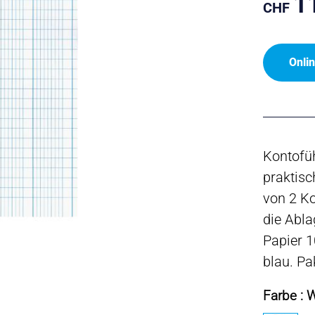
1
CHF
Onli
Kontofüh
praktisc
von 2 Ko
die Abla
Papier 1
blau. Pa
Farbe : 