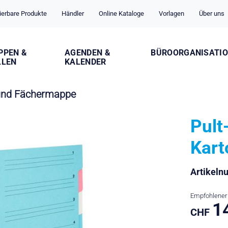
ierbare Produkte
Händler
Online Kataloge
Vorlagen
Über uns
PPEN &
AGENDEN &
BÜROORGANISATI
LLEN
KALENDER
 und Fächermappe
Pult
Kart
Artikel
Empfohlener 
1
CHF