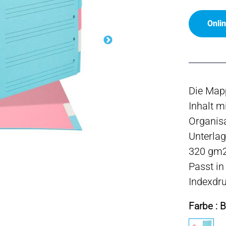
Onli
Die Map
Inhalt m
Organisa
Unterlag
320 gm2,
Passt in
Indexdru
Farbe : B