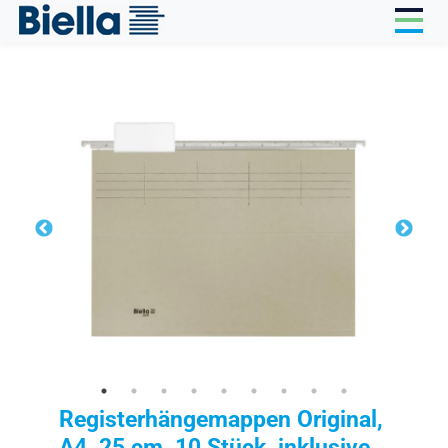
Cookie-Einstellungen
Registerhängemappen Original,
A4, 25 cm, 10 Stück, inklusive