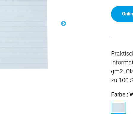
Onli
Praktisc
Informat
gm2. Cla
zu 100 S
Farbe : 