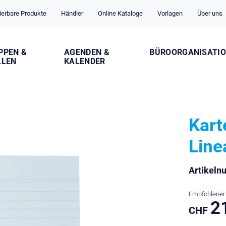
ierbare Produkte
Händler
Online Kataloge
Vorlagen
Über uns
PPEN &
AGENDEN &
BÜROORGANISATI
LLEN
KALENDER
Kart
Line
Artikel
Empfohlener 
2
CHF