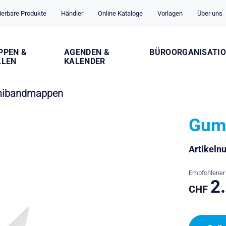
ierbare Produkte
Händler
Online Kataloge
Vorlagen
Über uns
PPEN &
AGENDEN &
BÜROORGANISATI
LLEN
KALENDER
mibandmappen
Gum
Artikel
Empfohlener 
2
CHF