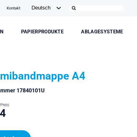
Kontakt
ON
PAPIERPRODUKTE
ABLAGESYSTEME
mibandmappe A4
nummer 17840101U
Preis
.4