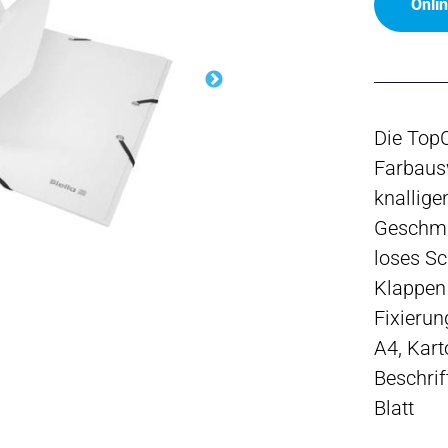
Onli
Die TopC
Farbaus
knallige
Geschma
loses S
Klappen 
Fixieru
A4, Kart
Beschri
Blatt