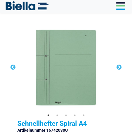
Cookie-Einstellungen
Schnellhefter Spiral A4
Artikelnummer 16742030U