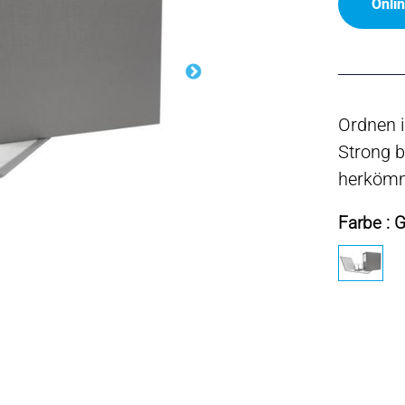
Onli
Ordnen 
Strong b
herkömm
Farbe : 