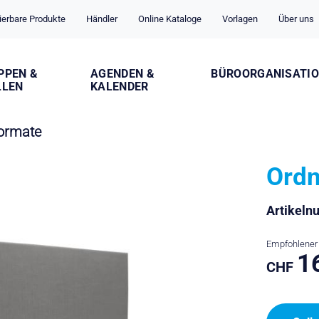
ierbare Produkte
Händler
Online Kataloge
Vorlagen
Über uns
PPEN &
AGENDEN &
BÜROORGANISATI
LLEN
KALENDER
formate
Ordn
Artikel
Empfohlener 
1
CHF