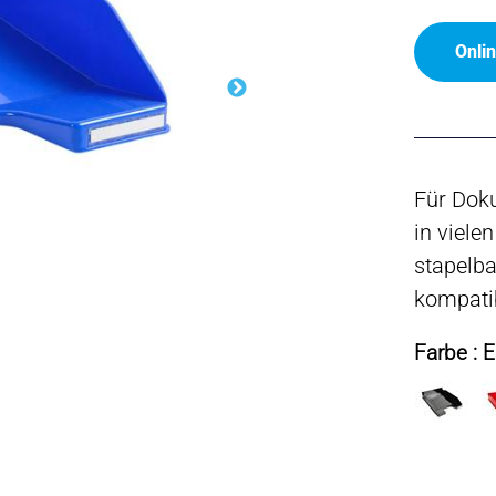
Onli
Für Doku
in viele
stapelba
kompatib
Farbe : E