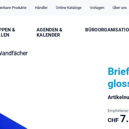
ierbare Produkte
Händler
Online Kataloge
Vorlagen
Über uns
PPEN &
AGENDEN &
BÜROORGANISATI
LLEN
KALENDER
 Wandfächer
Brie
glos
Artikel
Empfohlener 
7
CHF