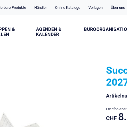
ierbare Produkte
Händler
Online Kataloge
Vorlagen
Über uns
PPEN &
AGENDEN &
BÜROORGANISATI
LLEN
KALENDER
Succ
202
Artikel
Empfohlener 
8
CHF