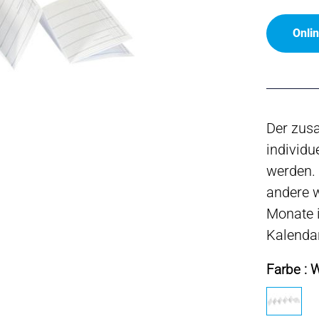
Onli
Der zus
individu
werden. 
andere w
Monate i
Kalendar
Farbe : 