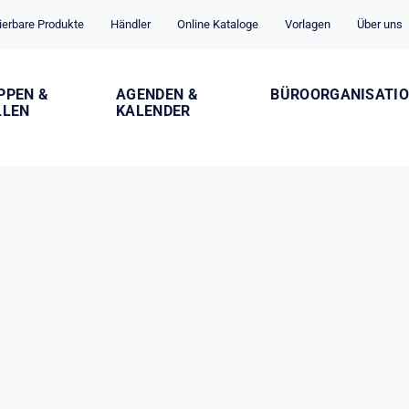
ierbare Produkte
Händler
Online Kataloge
Vorlagen
Über uns
PPEN &
AGENDEN &
BÜROORGANISATI
LLEN
KALENDER