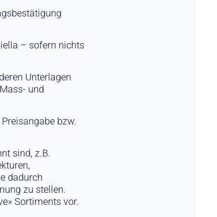
ragsbestätigung
ella – sofern nichts
nderen Unterlagen
 Mass- und
r Preisangabe bzw.
nt sind, z.B.
kturen,
die dadurch
ung zu stellen.
ve» Sortiments vor.