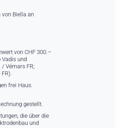
 von Biella an
enwert von CHF 300.–
o Vadis und
 / Vémars FR;
 FR).
en frei Haus.
echnung gestellt.
tungen, die über die
ektrodenbau und