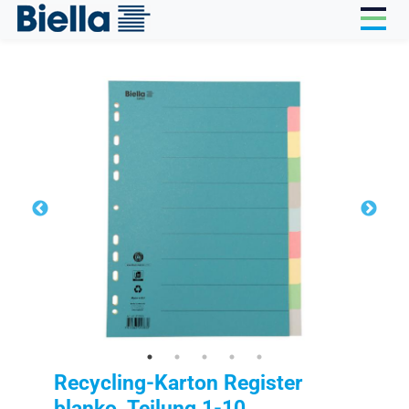
Cookie-Einstellungen
Recycling-Karton Register
blanko, Teilung 1-10