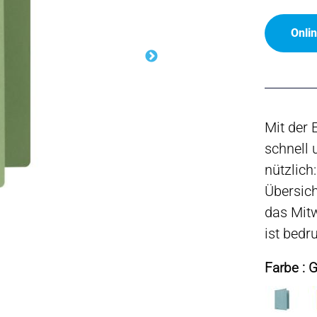
Onli
Mit der 
schnell 
nützlich
Übersich
das Mitw
ist bedr
Farbe : 