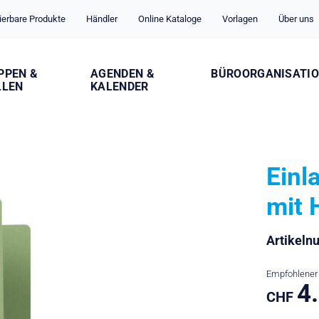
ierbare Produkte
Händler
Online Kataloge
Vorlagen
Über uns
PPEN &
AGENDEN &
BÜROORGANISATI
LLEN
KALENDER
Ein
mit 
Artikel
Empfohlener 
4
CHF