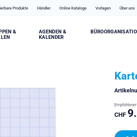
ierbare Produkte
Händler
Online Kataloge
Vorlagen
Über uns
PPEN &
AGENDEN &
BÜROORGANISATI
LLEN
KALENDER
Kart
Artikel
Empfohlener 
9
CHF