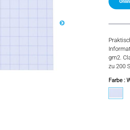
Onli
Praktisc
Informat
gm2. Cla
zu 200 S
Farbe : 