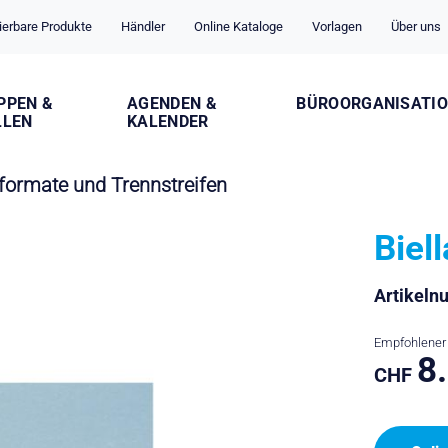
ierbare Produkte
Händler
Online Kataloge
Vorlagen
Über uns
PPEN &
AGENDEN &
BÜROORGANISATI
LLEN
KALENDER
formate und Trennstreifen
Biel
Artikel
Empfohlener 
8
CHF