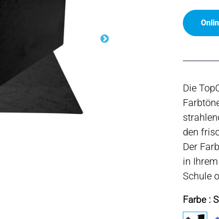
Onli
Die TopC
Farbtön
strahlen
den fris
Der Farb
in Ihrem
Schule o
Farbe : 