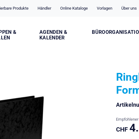
ierbare Produkte
Händler
Online Kataloge
Vorlagen
Über uns
PPEN &
AGENDEN &
BÜROORGANISATI
LLEN
KALENDER
Ring
Form
Artikel
Empfohlener 
4
CHF