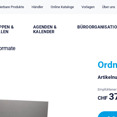
ierbare Produkte
Händler
Online Kataloge
Vorlagen
Über uns
PPEN &
AGENDEN &
BÜROORGANISATI
LLEN
KALENDER
formate
Ordn
Artikel
Empfohlener 
3
CHF