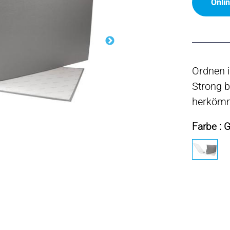
Onli
Ordnen 
Strong b
herkömm
Farbe : 