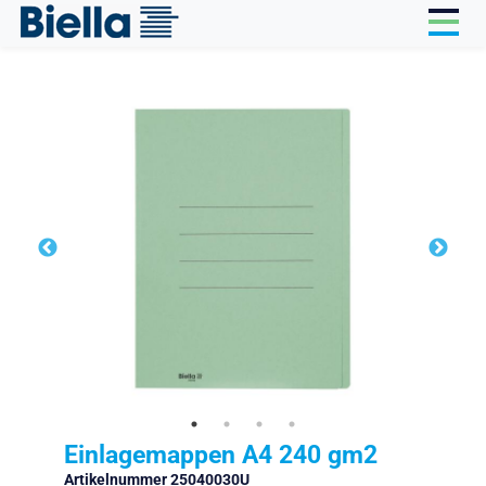
Cookie-Einstellungen
Einlagemappen A4 240 gm2
Artikelnummer 25040030U