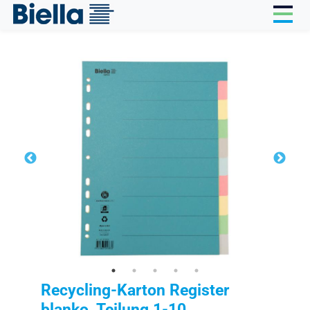
Cookie-Einstellungen
Recycling-Karton Register
blanko, Teilung 1-10