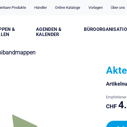
ierbare Produkte
Händler
Online Kataloge
Vorlagen
Über uns
PPEN &
AGENDEN &
BÜROORGANISATI
LLEN
KALENDER
mibandmappen
Akte
Artikel
Empfohlener 
4
CHF