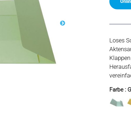
Onli
Loses S
Aktensam
Klappen
Herausfa
vereinfa
Farbe : 