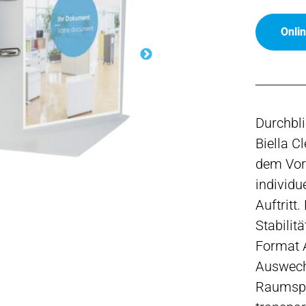
Onli
Durchbli
Biella C
dem Vord
individu
Auftritt
Stabilit
Format 
Auswech
Raumspa