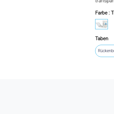
transpar
Farbe : 
Taben
Rückenbr