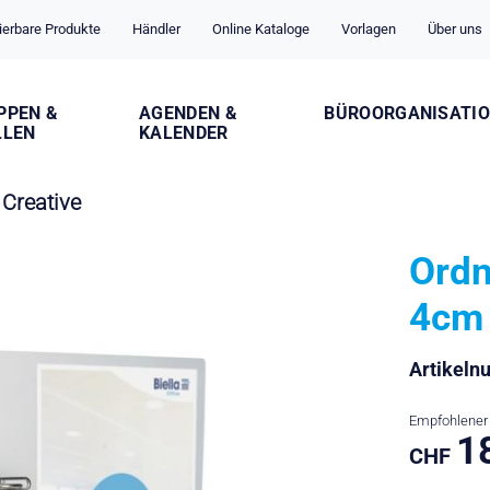
ierbare Produkte
Händler
Online Kataloge
Vorlagen
Über uns
PPEN &
AGENDEN &
BÜROORGANISATI
LLEN
KALENDER
Creative
Ordn
4cm
Artikel
Empfohlener 
1
CHF