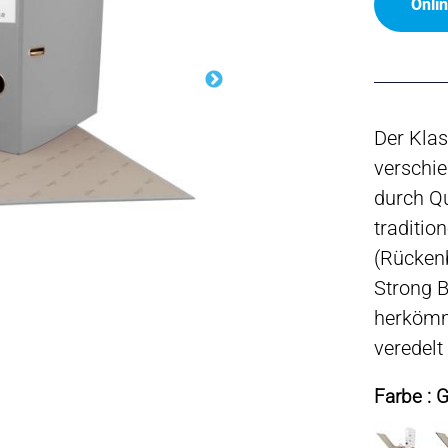
Onli
Der Klas
verschie
durch Qu
traditio
(Rückenb
Strong B
herkömml
veredelt
Farbe : 