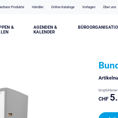
ierbare Produkte
Händler
Online Kataloge
Vorlagen
Über uns
PPEN &
AGENDEN &
BÜROORGANISATI
LLEN
KALENDER
Bun
Artikel
Empfohlener 
5
CHF