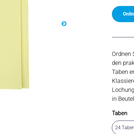
Onli
Ordnen S
den prak
Taben er
Klassier
Lochung,
in Beutel
Taben
24 Taben