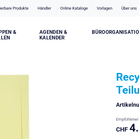
ierbare Produkte
Händler
Online Kataloge
Vorlagen
Über uns
PPEN &
AGENDEN &
BÜROORGANISATI
LLEN
KALENDER
Recy
Teil
Artikel
Empfohlener 
4
CHF