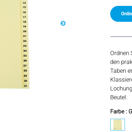
Onli
Ordnen S
den prak
Taben er
Klassier
Lochung,
Beutel.
Farbe : 