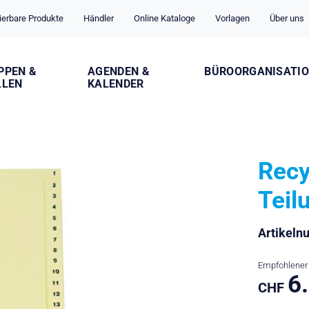
ierbare Produkte
Händler
Online Kataloge
Vorlagen
Über uns
PPEN &
AGENDEN &
BÜROORGANISATI
LLEN
KALENDER
Recy
Teil
Artikel
Empfohlener 
6
CHF