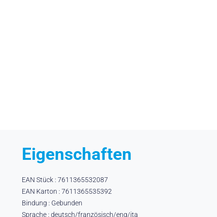
Eigenschaften
EAN Stück : 7611365532087
EAN Karton : 7611365535392
Bindung : Gebunden
Sprache : deutsch/französisch/eng/ita