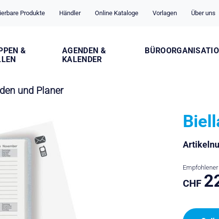
ierbare Produkte
Händler
Online Kataloge
Vorlagen
Über uns
PPEN &
AGENDEN &
BÜROORGANISATI
LLEN
KALENDER
den und Planer
Biel
Artikel
Empfohlener 
2
CHF