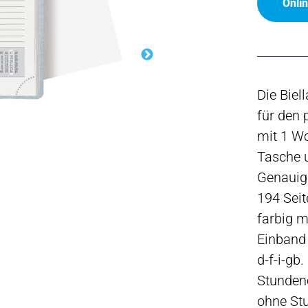
Onli
Die Biel
für den
mit 1 Wo
Tasche u
Genauigk
194 Seit
farbig m
Einband 
d-f-i-gb
Stundene
ohne Stu