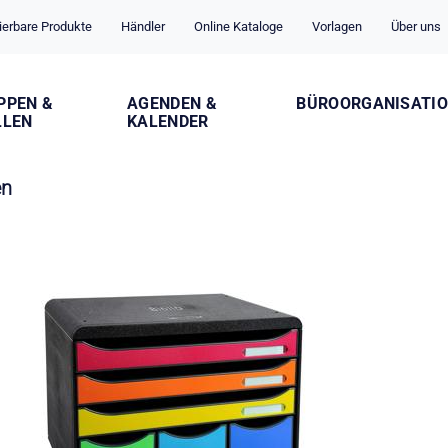
ierbare Produkte
Händler
Online Kataloge
Vorlagen
Über uns
PPEN &
AGENDEN &
BÜROORGANISATI
LLEN
KALENDER
en